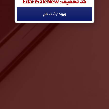
کد تخفیف: EdariSaleNew
ورود / ثبت نام