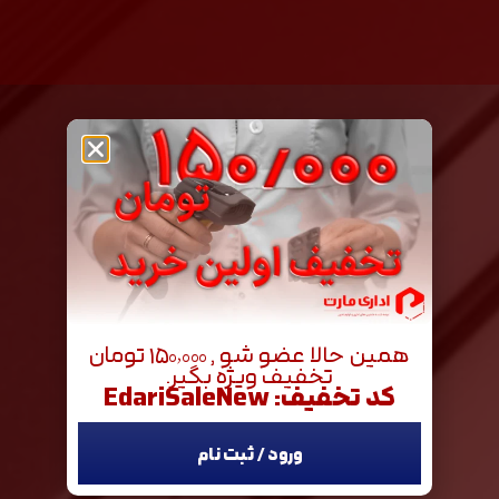
همین حالا عضو شو , ۱۵۰٬۰۰۰ تومان
تخفیف ویژه بگیر.
کد تخفیف: EdariSaleNew
ورود / ثبت نام