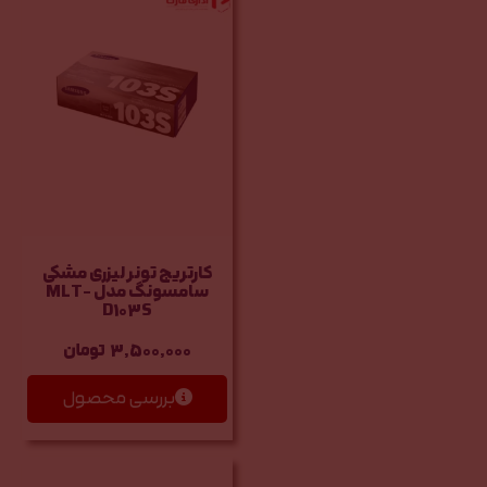
کارتریج تونر لیزری مشکی
سامسونگ مدل MLT-
D103S
3,500,000
تومان
بررسی محصول