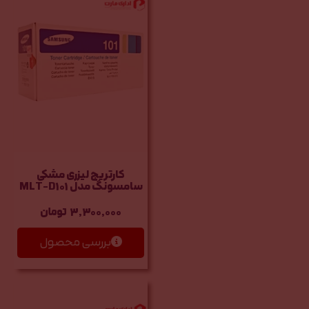
کارتریج لیزری مشکی
سامسونگ مدل MLT-D101
3,300,000
تومان
بررسی محصول