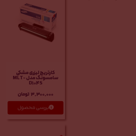
کارتریج لیزری مشکی
سامسونگ مدل MLT-
D104S
3,300,000
تومان
بررسی محصول