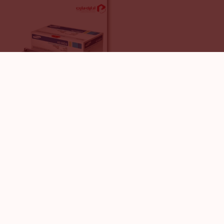
کارتریج لیزری مشکی
سامسونگ مدل SCX-
4216D3
3,500,000
تومان
بررسی محصول